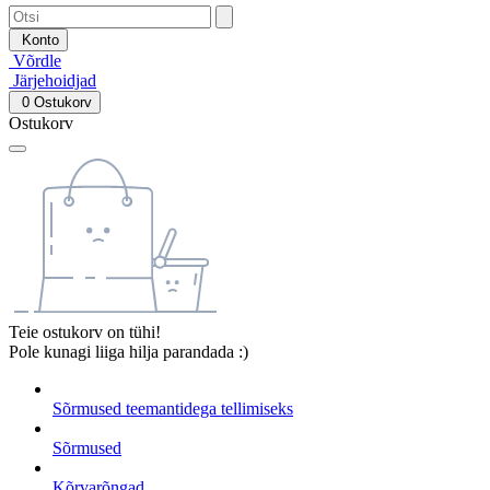
Konto
Võrdle
Järjehoidjad
0
Ostukorv
Ostukorv
Teie ostukorv on tühi!
Pole kunagi liiga hilja parandada :)
Sõrmused teemantidega tellimiseks
Sõrmused
Kõrvarõngad