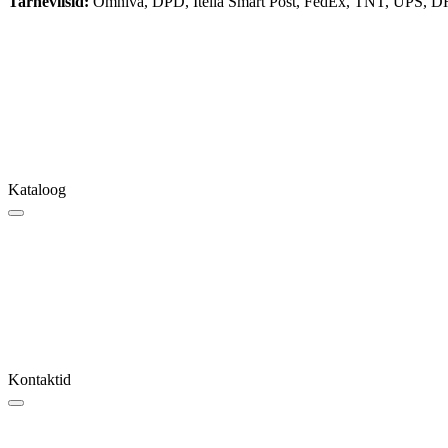
Tarneviisid:
Omniva, DPD, Itella Smart Post, FedEx, TNT, UPS, D
Kataloog
Kontaktid