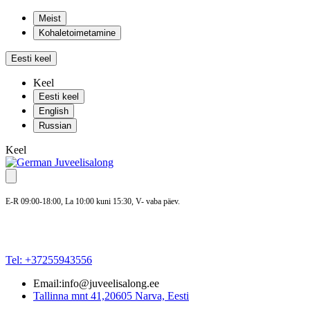
Meist
Kohaletoimetamine
Eesti keel
Keel
Eesti keel
English
Russian
Keel
E-R 09:00-18:00, La 10:00 kuni 15:30, V- vaba päev.
Tel: +37255943556
Email:info@juveelisalong.ee
Tallinna mnt 41,20605 Narva, Eesti