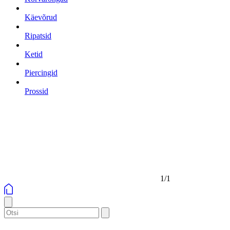
Käevõrud
Ripatsid
Ketid
Piercingid
Prossid
1/1