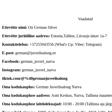
Vaadatud
Ettevõtte nimi:
Oü German Silver
Ettevõtte juriidiline aadress:
Estonia,
Tallinn, Liivaoja tänav 1a-7
Kontakttelefon:
+37255943556 (What's Up; Viber; Telegram)
E-post:
german@juveelisalong.ee
Facebook:
german_juveel_narva
Instagram:
german_juveel_narva
tiktok.com/@%40germanjuveelisalong
Oma kodukauplus:
German Juveelisalong Narva
Oma kodukaupluse aadress:
Astri Keskus, Narva, Tallinna maantee 
Oma kodukaupluse lahtiolekuajad:
10:00 - 20:00 (Tallinna aja järgi