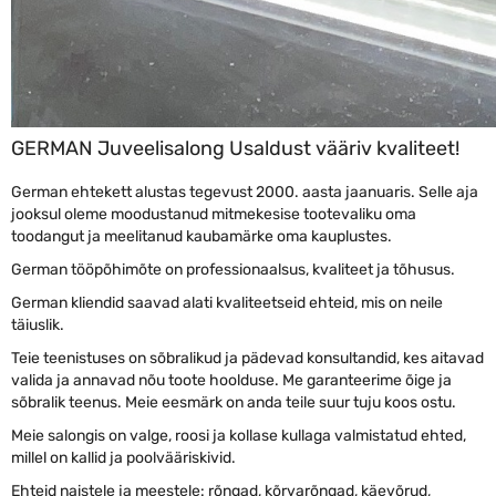
GERMAN Juveelisalong Usaldust vääriv kvaliteet!
German ehtekett alustas tegevust 2000. aasta jaanuaris. Selle aja
jooksul oleme moodustanud mitmekesise tootevaliku oma
toodangut ja meelitanud kaubamärke oma kauplustes.
German tööpõhimõte on professionaalsus, kvaliteet ja tõhusus.
German kliendid saavad alati kvaliteetseid ehteid, mis on neile
täiuslik.
Teie teenistuses on sõbralikud ja pädevad konsultandid, kes aitavad
valida ja annavad nõu toote hoolduse. Me garanteerime õige ja
sõbralik teenus. Meie eesmärk on anda teile suur tuju koos ostu.
Meie salongis on valge, roosi ja kollase kullaga valmistatud ehted,
millel on kallid ja poolvääriskivid.
Ehteid naistele ja meestele: rõngad, kõrvarõngad, käevõrud,