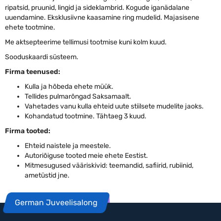
ripatsid, pruunid, lingid ja sideklambrid. Kogude iganädalane
uuendamine. Eksklusiivne kaasamine ring mudelid. Majasisene
ehete tootmine.
Me aktsepteerime tellimusi tootmise kuni kolm kuud.
Sooduskaardi süsteem.
Firma teenused:
Kulla ja hõbeda ehete müük.
Tellides pulmarõngad Saksamaalt.
Vahetades vanu kulla ehteid uute stiilsete mudelite jaoks.
Kohandatud tootmine. Tähtaeg 3 kuud.
Firma tooted:
Ehteid naistele ja meestele.
Autoriõiguse tooted meie ehete Eestist.
Mitmesugused vääriskivid: teemandid, safiirid, rubiinid,
ametüstid jne.
German Juveelisalong