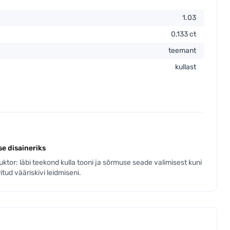
1.03
0,133 ct
teemant
kullast
e disaineriks
tor: läbi teekond kulla tooni ja sõrmuse seade valimisest kuni
ritud vääriskivi leidmiseni.