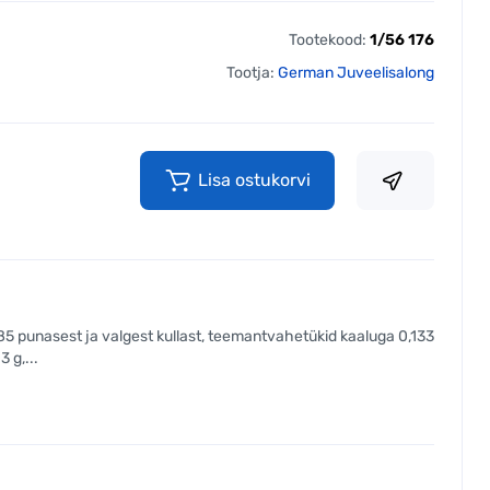
Tootekood:
1/56 176
Tootja:
German Juveelisalong
Lisa ostukorvi
a 585 punasest ja valgest kullast, teemantvahetükid kaaluga 0,133
3 g,...