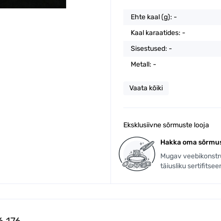
Ehte kaal (g): -
Kaal karaatides: -
Sisestused: -
Metall: -
Vaata kõiki
Eksklusiivne sõrmuste looja
Hakka oma sõrmus
Mugav veebikonstruk
täiusliku sertifitsee
6 176