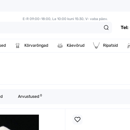
E-R 09:00-18:00, La 10:00 kuni 15:30, V- vaba päev.
Tel
sed
Kõrvarõngad
Käevõrud
Ripatsid
0
ed
Arvustused