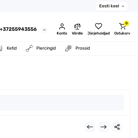
Eesti keel
0
: +37255943556
Konto
Võrdle
Järjehoidjad
Ostukorv
Ketid
Piercingid
Prossid