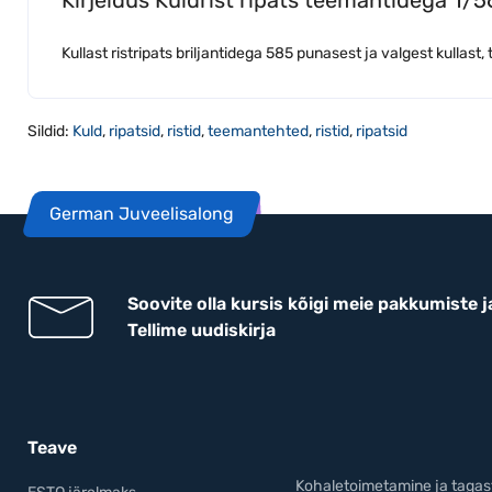
Kullast ristripats briljantidega 585 punasest ja valgest kullast
Sildid:
Kuld
,
ripatsid
,
ristid
,
teemantehted
,
ristid
,
ripatsid
German Juveelisalong
Soovite olla kursis kõigi meie pakkumiste j
Tellime uudiskirja
Teave
Kohaletoimetamine ja taga