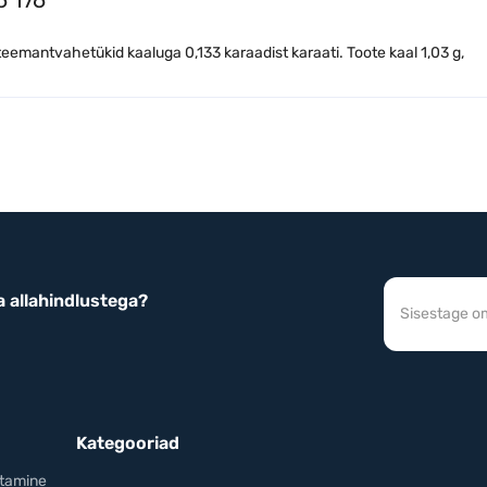
, teemantvahetükid kaaluga 0,133 karaadist karaati. Toote kaal 1,03 g,
a allahindlustega?
Kategooriad
stamine