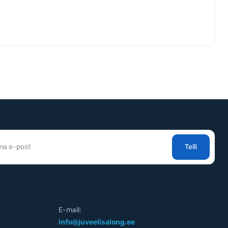
Telli
E-mail:
info@juveelisalong.ee