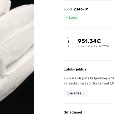
Kood:
2346-01
Laos
951.34€
Ilma maksuta: 767.21€
Lühikirjeldus
Kullast ristripats briljantideg
karaadist karaati. Toote kaal 1,0
Loe edasi...
Omadused