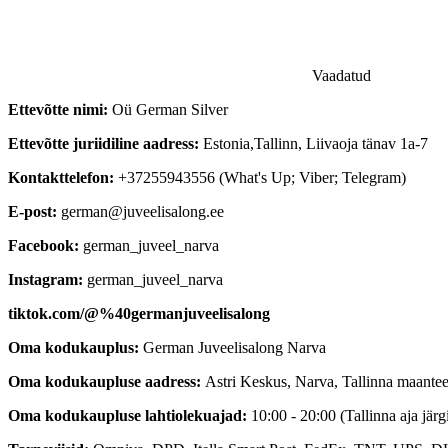
Vaadatud
Ettevõtte nimi:
Oü German Silver
Ettevõtte juriidiline aadress:
Estonia,
Tallinn, Liivaoja tänav 1a-7
Kontakttelefon:
+37255943556 (What's Up; Viber; Telegram)
E-post:
german@juveelisalong.ee
Facebook:
german_juveel_narva
Instagram:
german_juveel_narva
tiktok.com/@%40germanjuveelisalong
Oma kodukauplus:
German Juveelisalong Narva
Oma kodukaupluse aadress:
Astri Keskus, Narva, Tallinna maantee 
Oma kodukaupluse lahtiolekuajad:
10:00 - 20:00 (Tallinna aja järgi