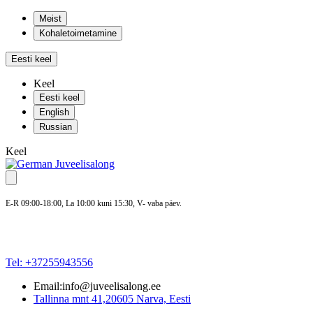
Meist
Kohaletoimetamine
Eesti keel
Keel
Eesti keel
English
Russian
Keel
E-R 09:00-18:00, La 10:00 kuni 15:30, V- vaba päev.
Tel: +37255943556
Email:info@juveelisalong.ee
Tallinna mnt 41,20605 Narva, Eesti