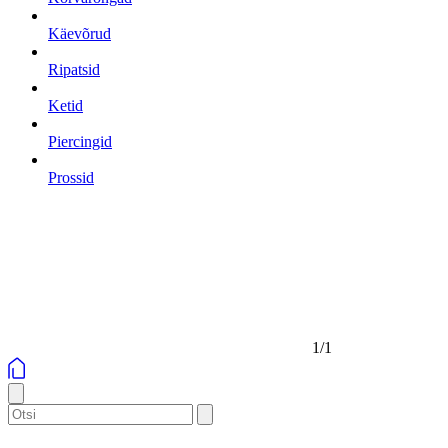
Käevõrud
Ripatsid
Ketid
Piercingid
Prossid
1/1