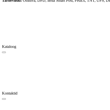
Tarneviisid:
Omniva, DPD, Itella Smart Post, FedEx, TNT, UPS, D
Kataloog
Kontaktid