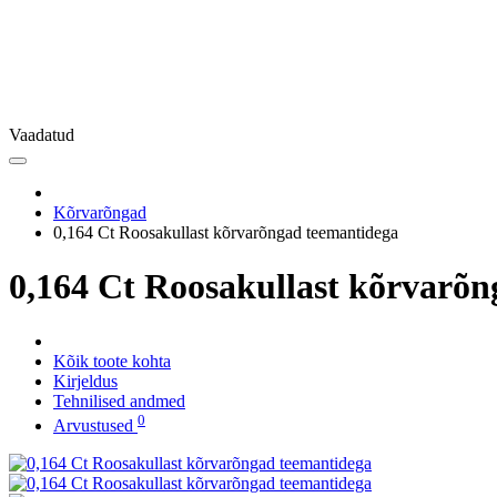
Vaadatud
Kõrvarõngad
0,164 Ct Roosakullast kõrvarõngad teemantidega
0,164 Ct Roosakullast kõrvarõ
Kõik toote kohta
Kirjeldus
Tehnilised andmed
0
Arvustused