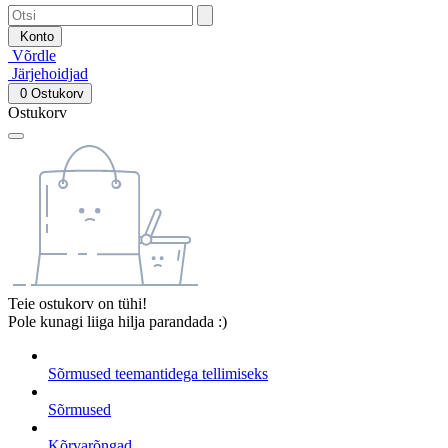
Konto
Võrdle
Järjehoidjad
0
Ostukorv
Ostukorv
Teie ostukorv on tühi!
Pole kunagi liiga hilja parandada :)
Sõrmused teemantidega tellimiseks
Sõrmused
Kõrvarõngad